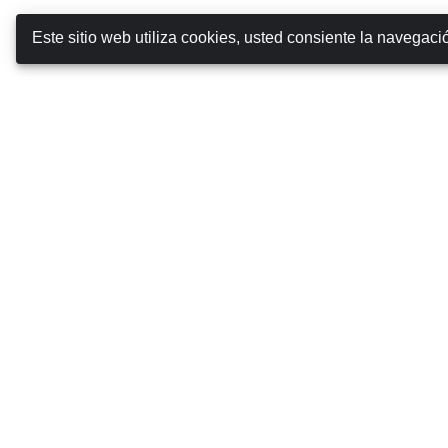
Este sitio web utiliza cookies, usted consiente la navegaci
Booking Car Azores
SOBRE NOSOTROS
TÉRMINOS Y CONDICIONES
POLÍTICA DE PRIVACIDAD
POLÍTICA DE COOKIES