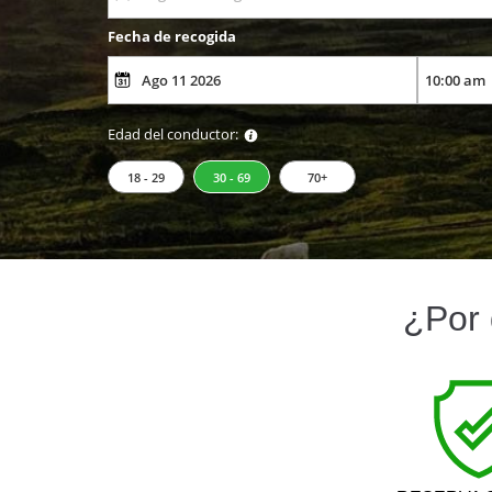
Fecha de recogida
Edad del conductor:
18 - 29
30 - 69
70+
¿Por 