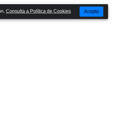
ón.
Consulta a Política de Cookies
Acepto
Lugares Mas Populares
SÃO MIGUEL
SANTA MARIA
TERCEIRA
PICO
FAIAL
SÃO JORGE
FLORES